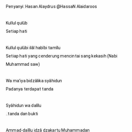
Penyanyi: Hasan Alaydrus @HassaN Alaidaroos

Kullul qulûb 

Setiap hati

Kullul qulûbi ilâl habîbi tamîlu

Setiap hati yang cenderung mencintai sang kekasih (Nabi 
Muhammad saw)

Wa ma’iya bidzâlika syâhidun

Padanya terdapat tanda

Syâhidun wa dalîlu

..tanda dan bukti

Ammad-dalîlu idzâ dzakartu Muhammadan
