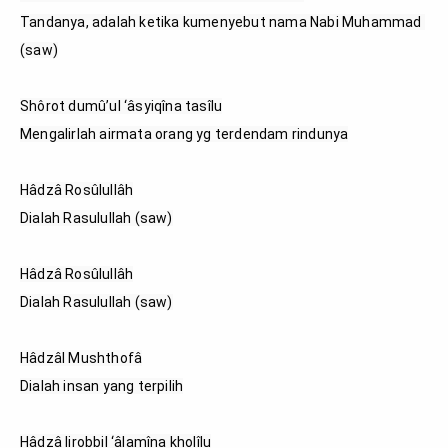
Tandanya, adalah ketika kumenyebut nama Nabi Muhammad 
(saw)

Shôrot dumû’ul ‘âsyiqîna tasîlu

Mengalirlah airmata orang yg terdendam rindunya

Hâdzâ Rosûlullâh

Dialah Rasulullah (saw)

Hâdzâ Rosûlullâh

Dialah Rasulullah (saw)

Hâdzâl Mushthofâ

Dialah insan yang terpilih

Hâdzâ lirobbil ‘âlamîna kholîlu
