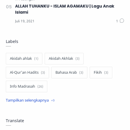
ALLAH TUHANKU - ISLAM AGAMAKU | Lagu Anak
Islami
Labels
Akidah ahlak
Akidah Akhlak
Al-Qur'an Hadits
Bahasa Arab
Fikih
Info Madrasah
Khutbah Jum'at
PJOK
SKI
Teknologi Informasi
Tematik Kelas 1
Translate
Tematik Kelas 2
Tematik Kelas 3