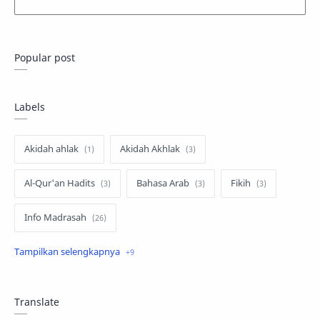
Popular post
Labels
Akidah ahlak
Akidah Akhlak
Al-Qur'an Hadits
Bahasa Arab
Fikih
Info Madrasah
Khutbah Jum'at
PJOK
SKI
Teknologi Informasi
Tematik Kelas 1
Translate