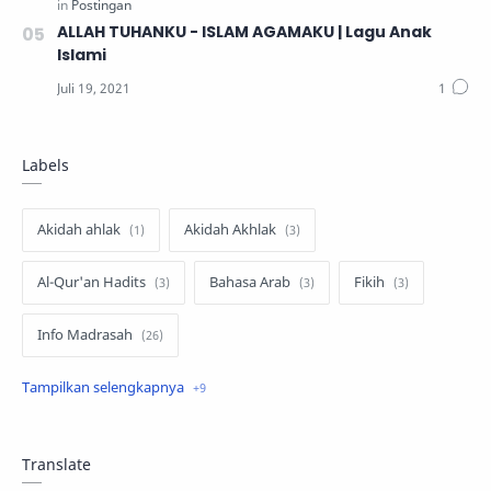
ALLAH TUHANKU - ISLAM AGAMAKU | Lagu Anak
Islami
Labels
Akidah ahlak
Akidah Akhlak
Al-Qur'an Hadits
Bahasa Arab
Fikih
Info Madrasah
Khutbah Jum'at
PJOK
SKI
Teknologi Informasi
Tematik Kelas 1
Translate