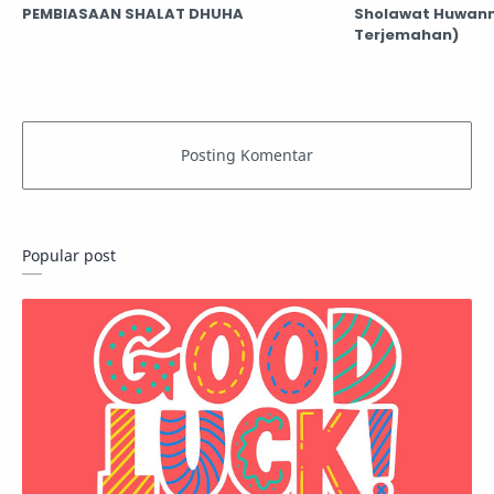
PEMBIASAAN SHALAT DHUHA
Sholawat Huwannur - هُوَ النُّورُ || 
Terjemahan)
Popular post